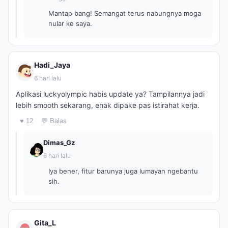
Mantap bang! Semangat terus nabungnya moga
nular ke saya.
Hadi_Jaya
6 hari lalu
Aplikasi luckyolympic habis update ya? Tampilannya jadi
lebih smooth sekarang, enak dipake pas istirahat kerja.
♥ 12
💬 Balas
Dimas_Gz
6 hari lalu
Iya bener, fitur barunya juga lumayan ngebantu
sih.
Gita_L