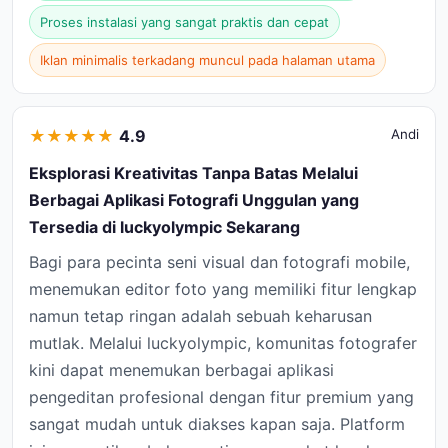
Proses instalasi yang sangat praktis dan cepat
Iklan minimalis terkadang muncul pada halaman utama
★
★
★
★
★
4.9
Andi
Eksplorasi Kreativitas Tanpa Batas Melalui
Berbagai Aplikasi Fotografi Unggulan yang
Tersedia di luckyolympic Sekarang
Bagi para pecinta seni visual dan fotografi mobile,
menemukan editor foto yang memiliki fitur lengkap
namun tetap ringan adalah sebuah keharusan
mutlak. Melalui luckyolympic, komunitas fotografer
kini dapat menemukan berbagai aplikasi
pengeditan profesional dengan fitur premium yang
sangat mudah untuk diakses kapan saja. Platform