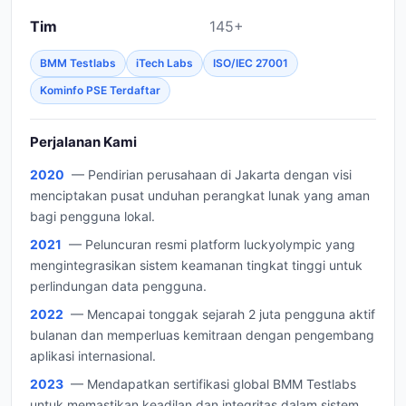
Tim
145+
BMM Testlabs
iTech Labs
ISO/IEC 27001
Kominfo PSE Terdaftar
Perjalanan Kami
2020
— Pendirian perusahaan di Jakarta dengan visi
menciptakan pusat unduhan perangkat lunak yang aman
bagi pengguna lokal.
2021
— Peluncuran resmi platform luckyolympic yang
mengintegrasikan sistem keamanan tingkat tinggi untuk
perlindungan data pengguna.
2022
— Mencapai tonggak sejarah 2 juta pengguna aktif
bulanan dan memperluas kemitraan dengan pengembang
aplikasi internasional.
2023
— Mendapatkan sertifikasi global BMM Testlabs
untuk memastikan keadilan dan integritas dalam sistem