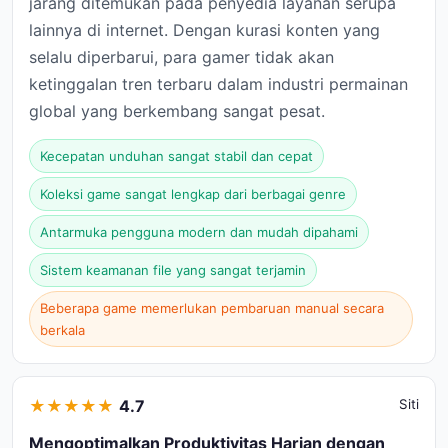
jarang ditemukan pada penyedia layanan serupa
lainnya di internet. Dengan kurasi konten yang
selalu diperbarui, para gamer tidak akan
ketinggalan tren terbaru dalam industri permainan
global yang berkembang sangat pesat.
Kecepatan unduhan sangat stabil dan cepat
Koleksi game sangat lengkap dari berbagai genre
Antarmuka pengguna modern dan mudah dipahami
Sistem keamanan file yang sangat terjamin
Beberapa game memerlukan pembaruan manual secara
berkala
★
★
★
★
★
4.7
Siti
Mengoptimalkan Produktivitas Harian dengan