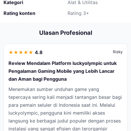
Kategori
Alat & Utilitas
Rating konten
Rating 3+
Ulasan Profesional
★
★
★
★
★
4.8
Rizky
Review Mendalam Platform luckyolympic untuk
Pengalaman Gaming Mobile yang Lebih Lancar
dan Aman bagi Pengguna
Menemukan sumber unduhan game yang
tepercaya sering kali menjadi tantangan besar bagi
para pemain seluler di Indonesia saat ini. Melalui
luckyolympic, pengguna kini memiliki akses
langsung ke berbagai judul populer dengan proses
instalasi yang sangat efisien dan terorganisir