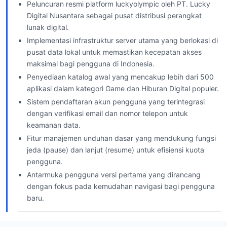
Peluncuran resmi platform luckyolympic oleh PT. Lucky
Digital Nusantara sebagai pusat distribusi perangkat
lunak digital.
Implementasi infrastruktur server utama yang berlokasi di
pusat data lokal untuk memastikan kecepatan akses
maksimal bagi pengguna di Indonesia.
Penyediaan katalog awal yang mencakup lebih dari 500
aplikasi dalam kategori Game dan Hiburan Digital populer.
Sistem pendaftaran akun pengguna yang terintegrasi
dengan verifikasi email dan nomor telepon untuk
keamanan data.
Fitur manajemen unduhan dasar yang mendukung fungsi
jeda (pause) dan lanjut (resume) untuk efisiensi kuota
pengguna.
Antarmuka pengguna versi pertama yang dirancang
dengan fokus pada kemudahan navigasi bagi pengguna
baru.