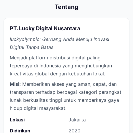
Tentang
PT. Lucky Digital Nusantara
luckyolympic: Gerbang Anda Menuju Inovasi
Digital Tanpa Batas
Menjadi platform distribusi digital paling
tepercaya di Indonesia yang menghubungkan
kreativitas global dengan kebutuhan lokal.
Misi:
Memberikan akses yang aman, cepat, dan
transparan terhadap berbagai kategori perangkat
lunak berkualitas tinggi untuk memperkaya gaya
hidup digital masyarakat.
Lokasi
Jakarta
Didirikan
2020