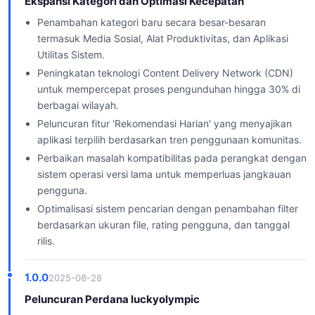
Ekspansi Kategori dan Optimasi Kecepatan
Penambahan kategori baru secara besar-besaran
termasuk Media Sosial, Alat Produktivitas, dan Aplikasi
Utilitas Sistem.
Peningkatan teknologi Content Delivery Network (CDN)
untuk mempercepat proses pengunduhan hingga 30% di
berbagai wilayah.
Peluncuran fitur 'Rekomendasi Harian' yang menyajikan
aplikasi terpilih berdasarkan tren penggunaan komunitas.
Perbaikan masalah kompatibilitas pada perangkat dengan
sistem operasi versi lama untuk memperluas jangkauan
pengguna.
Optimalisasi sistem pencarian dengan penambahan filter
berdasarkan ukuran file, rating pengguna, dan tanggal
rilis.
1.0.0
2025-08-28
Peluncuran Perdana luckyolympic