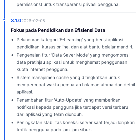
permissions) untuk transparansi privasi pengguna.
3.1.0
2026-02-05
Fokus pada Pendidikan dan Efisiensi Data
Peluncuran kategori 'E-Learning' yang berisi aplikasi
pendidikan, kursus online, dan alat bantu belajar mandiri.
Pengenalan fitur 'Data Saver Mode' yang mengompresi
data pratinjau aplikasi untuk menghemat penggunaan
kuota internet pengguna.
Sistem manajemen cache yang ditingkatkan untuk
mempercepat waktu pemuatan halaman utama dan detail
aplikasi.
Penambahan fitur 'Auto-Update' yang memberikan
notifikasi kepada pengguna jika terdapat versi terbaru
dari aplikasi yang telah diunduh.
Peningkatan stabilitas koneksi server saat terjadi lonjakan
trafik pengguna pada jam-jam sibuk.