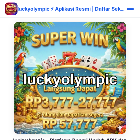
luckyolympic ⚡ Aplikasi Resmi | Daftar Sekarang