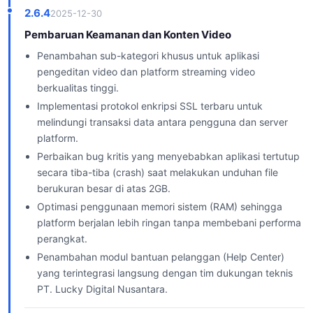
2.6.4
2025-12-30
Pembaruan Keamanan dan Konten Video
Penambahan sub-kategori khusus untuk aplikasi
pengeditan video dan platform streaming video
berkualitas tinggi.
Implementasi protokol enkripsi SSL terbaru untuk
melindungi transaksi data antara pengguna dan server
platform.
Perbaikan bug kritis yang menyebabkan aplikasi tertutup
secara tiba-tiba (crash) saat melakukan unduhan file
berukuran besar di atas 2GB.
Optimasi penggunaan memori sistem (RAM) sehingga
platform berjalan lebih ringan tanpa membebani performa
perangkat.
Penambahan modul bantuan pelanggan (Help Center)
yang terintegrasi langsung dengan tim dukungan teknis
PT. Lucky Digital Nusantara.