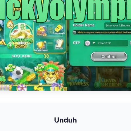
Unduh