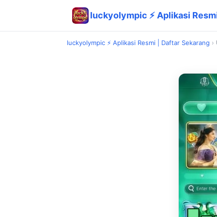
luckyolympic ⚡ Aplikasi Resmi
luckyolympic ⚡ Aplikasi Resmi | Daftar Sekarang
›