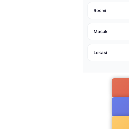
Resmi
Masuk
Lokasi