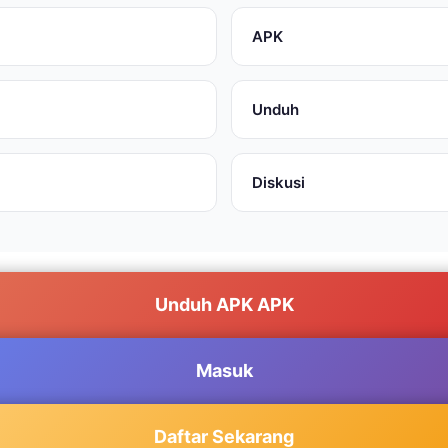
APK
Unduh
Diskusi
Unduh APK APK
Masuk
Daftar Sekarang