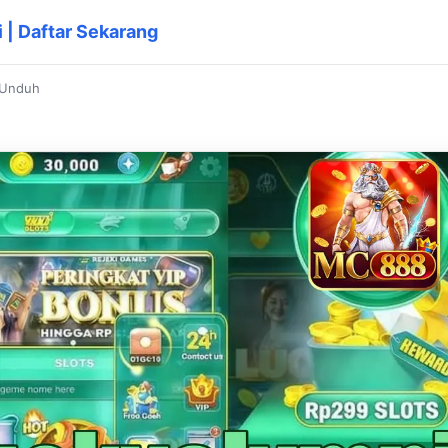
 | Daftar Sekarang
Unduh