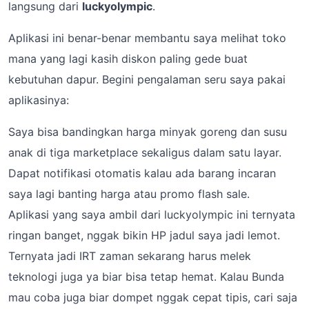
langsung dari
luckyolympic
.
Aplikasi ini benar-benar membantu saya melihat toko
mana yang lagi kasih diskon paling gede buat
kebutuhan dapur. Begini pengalaman seru saya pakai
aplikasinya:
Saya bisa bandingkan harga minyak goreng dan susu
anak di tiga marketplace sekaligus dalam satu layar.
Dapat notifikasi otomatis kalau ada barang incaran
saya lagi banting harga atau promo flash sale.
Aplikasi yang saya ambil dari luckyolympic ini ternyata
ringan banget, nggak bikin HP jadul saya jadi lemot.
Ternyata jadi IRT zaman sekarang harus melek
teknologi juga ya biar bisa tetap hemat. Kalau Bunda
mau coba juga biar dompet nggak cepat tipis, cari saja