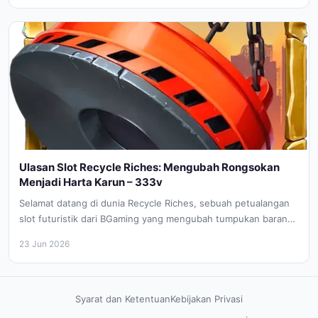
Ulasan Slot Recycle Riches: Mengubah Rongsokan
Menjadi Harta Karun – 333v
Selamat datang di dunia Recycle Riches, sebuah petualangan
slot futuristik dari BGaming yang mengubah tumpukan barang
rongsokan menjadi peluang emas....
23 Jun 2026
Syarat dan Ketentuan
Kebijakan Privasi