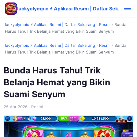
luckyolympic ⚡ Aplikasi Resmi | Daftar Sekarang
luckyolympic ⚡ Aplikasi Resmi | Daftar Sekarang
›
Resmi
›
Bunda
Harus Tahu! Trik Belanja Hemat yang Bikin Suami Senyum
luckyolympic ⚡ Aplikasi Resmi | Daftar Sekarang
›
Resmi
›
Bunda
Harus Tahu! Trik Belanja Hemat yang Bikin Suami Senyum
Bunda Harus Tahu! Trik
Belanja Hemat yang Bikin
Suami Senyum
25 Apr 2026
· Resmi