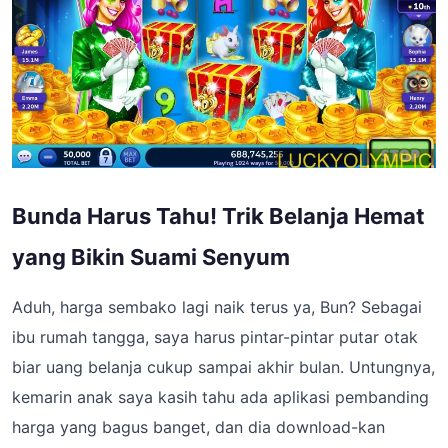
Bunda Harus Tahu! Trik Belanja Hemat
yang Bikin Suami Senyum
Aduh, harga sembako lagi naik terus ya, Bun? Sebagai
ibu rumah tangga, saya harus pintar-pintar putar otak
biar uang belanja cukup sampai akhir bulan. Untungnya,
kemarin anak saya kasih tahu ada aplikasi pembanding
harga yang bagus banget, dan dia download-kan